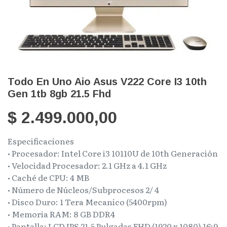
Todo En Uno Aio Asus V222 Core I3 10th
Gen 1tb 8gb 21.5 Fhd
$
2.499.000,00
Especificaciones
• Procesador: Intel Core i3 10110U de 10th Generación
• Velocidad Procesador: 2.1 GHz a 4.1 GHz
• Caché de CPU: 4 MB
• Número de Núcleos/Subprocesos 2/ 4
• Disco Duro: 1 Tera Mecanico (5400rpm)
• Memoria RAM: 8 GB DDR4
• Pantalla: LCD IPS 21.5 Pulgadas FHD (1920 x 1080) 16:9