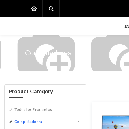
I
I
Computadores
Product Category
Todos los Productos
Computadores