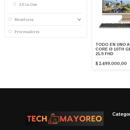
All in One
Monitores
Procesadores
TODO EN UNO A
CORE I3 10TH G
21.5 FHD
$
2.499.000,00
Catego