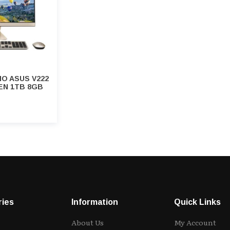
IO ASUS V222
EN 1TB 8GB
ries
Information
Quick Links
About Us
My Account